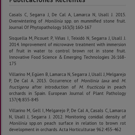
Casals C, Segarra J, De Cal A, Lamarca N, Usall J. 2015.
Overwintering of
Monilinia
spp. on mummified stone fruit.
Journal Of Phytopathology 163(3):160-167
Sisquella M, Picouet P, Viñas I, Teixidó N, Segarra J, Usall J.
2014. Improvement of microwave treatment with immersion
of fruit in water to control brown rot in stone fruit.
Innovative Food Science & Emerging Technologies 26:168-
175
Villarino M, Egüen B, Lamarca N, Segarra J, Usall J, Melgarejo
P, De Cal A. 2013. Occurrence of
Monilinia laxa
and
M.
fructigena
after introduction of
M. fructicola
in peach
orchards in Spain. European Journal of Plant Pathology
137(4):835-845
Villarino M, Gell I, Melgarejo P, De Cal A, Casals C, Lamarca
N, Usall J, Segarra J. 2012. Monitoring conidial density of
Monilinia
spp.on peach surface in relation to brown rot
development in orchards. Acta Horticulturae 962:455-462