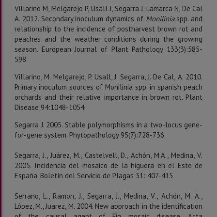
Villarino M, Melgarejo P, Usall J, Segarra J, Lamarca N, De Cal
A. 2012. Secondary inoculum dynamics of
Monilinia
spp. and
relationship to the incidence of postharvest brown rot and
peaches and the weather conditions during the growing
season. European Journal of Plant Pathology 133(3):585-
598
Villarino, M. Melgarejo, P. Usall, J. Segarra, J. De Cal, A. 2010.
Primary inoculum sources of Monilinia spp. in spanish peach
orchards and their relative importance in brown rot. Plant
Disease 94:1048-1054
Segarra J. 2005. Stable polymorphisms in a two-locus gene-
for-gene system. Phytopathology 95(7):728-736
Segarra, J., Juárez, M., Castelvell, D., Achón, M.A., Medina, V.
2005. Incidencia del mosaico de la higuera en el Este de
España. Boletín del Servicio de Plagas 31: 407-415
Serrano, L., Ramon, J., Segarra, J., Medina, V., Achón, M. A.,
López, M., Juarez, M. 2004. New approach in the identification
of the causal agent of Fig mosaic disease. Acta