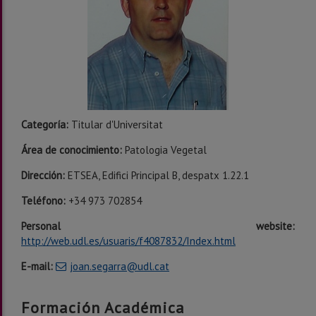
Categoría:
Titular d'Universitat
Área de conocimiento:
Patologia Vegetal
Dirección:
ETSEA,
Edifici Principal B, despatx 1.22.1
Teléfono:
+34 973 702854
Personal website
:
http://web.udl.es/usuaris/f4087832/Index.html
E-mail:
joan.segarra@udl.cat
Formación Académica