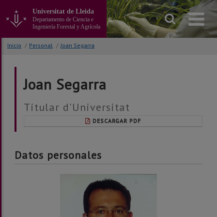
Ir
Universitat de Lleida
al
Departamento de Ciencia e
contenido
Ingeniería Forestal y Agrícola
principal
de
Inicio
/
Personal
/
Joan Segarra
la
página
Joan Segarra
Titular d'Universitat
DESCARGAR PDF
Datos personales