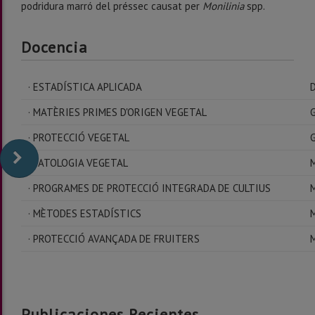
podridura marró del préssec causat per
Monilinia
spp.
Docencia
· ESTADÍSTICA APLICADA
D
· MATÈRIES PRIMES D'ORIGEN VEGETAL
G
· PROTECCIÓ VEGETAL
G
· PATOLOGIA VEGETAL
M
· PROGRAMES DE PROTECCIÓ INTEGRADA DE CULTIUS
M
· MÈTODES ESTADÍSTICS
M
· PROTECCIÓ AVANÇADA DE FRUITERS
M
Publicaciones Recientes