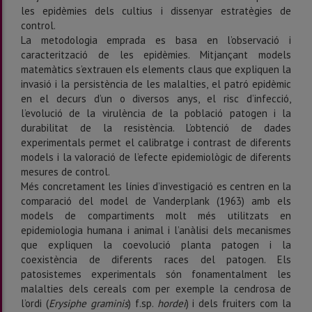
les epidèmies dels cultius i dissenyar estratègies de
control.
La metodologia emprada es basa en l’observació i
caracterització de les epidèmies. Mitjançant models
matemàtics s’extrauen els elements claus que expliquen la
invasió i la persistència de les malalties, el patró epidèmic
en el decurs d’un o diversos anys, el risc d’infecció,
l’evolució de la virulència de la població patogen i la
durabilitat de la resistència. L’obtenció de dades
experimentals permet el calibratge i contrast de diferents
models i la valoració de l’efecte epidemiològic de diferents
mesures de control.
Més concretament les línies d’investigació es centren en la
comparació del model de Vanderplank (1963) amb els
models de compartiments molt més utilitzats en
epidemiologia humana i animal i l’anàlisi dels mecanismes
que expliquen la coevolució planta patogen i la
coexistència de diferents races del patogen. Els
patosistemes experimentals són fonamentalment les
malalties dels cereals com per exemple la cendrosa de
l’ordi (
Erysiphe graminis
) f.sp.
hordei
) i dels fruiters com la