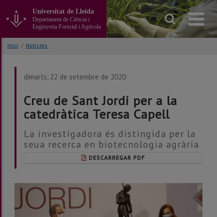
Anar
Universitat de Lleida
al
Departament de Ciència i
contingut
Enginyeria Forestal i Agrícola
principal
de
Inici
/
Notícies
la
pàgina
dimarts, 22 de setembre de 2020
Creu de Sant Jordi per a la
catedràtica Teresa Capell
La investigadora és distingida per la
seua recerca en biotecnologia agrària
DESCARREGAR PDF