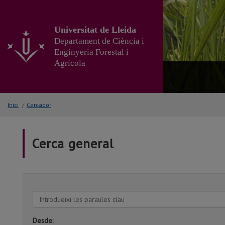
Anar
al
contingut
Universitat de Lleida
principal
Departament de Ciència i
de
Enginyeria Forestal i
la
Agrícola
pàgina
Inici
/
Cercador
Cerca general
Introdueixi
les
paraules
Desde: