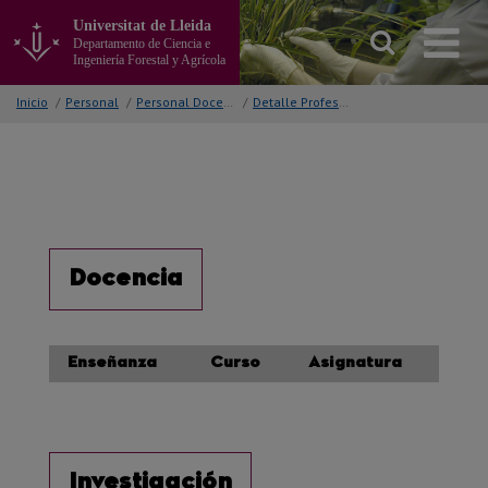
Ir
Universitat de Lleida
al
Departamento de Ciencia e
contenido
Ingeniería Forestal y Agrícola
principal
de
Inicio
/
Personal
/
Personal Docente e Investigador
/
Detalle Profesor/a
la
página