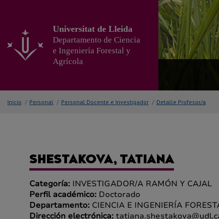
Ir
al
contenido
Universitat de Lleida
principal
Departamento de Ciencia
de
e Ingeniería Forestal y
la
Agrícola
página
Inicio
/
Personal
/
Personal Docente e Investigador
/
Detalle Profesor/a