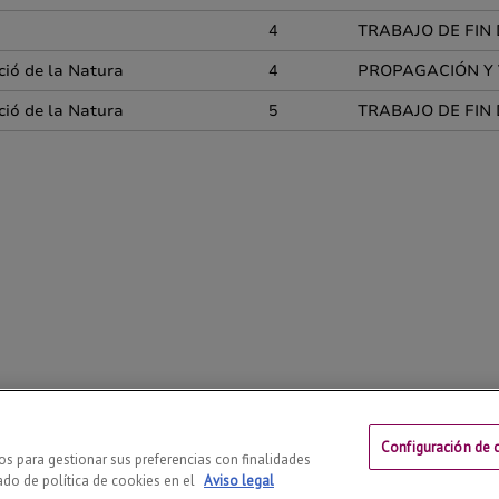
Configuración de 
© | Telf: +34 973 702 524
ros para gestionar sus preferencias con finalidades
ado de política de cookies en el
Aviso legal