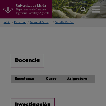
Ir
Universitat de Lleida
al
Departamento de Ciencia e
contenido
Ingeniería Forestal y Agrícola
principal
de
Inicio
/
Personal
/
Personal Docente e Investigador
/
Detalle Profesor/a
la
página