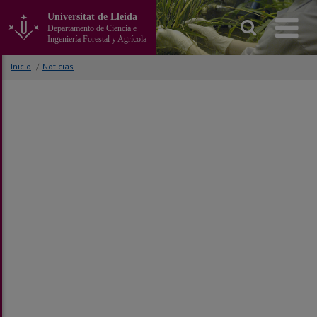
Ir
Universitat de Lleida
al
Departamento de Ciencia e
contenido
Ingeniería Forestal y Agrícola
principal
de
Inicio
/
Noticias
la
página