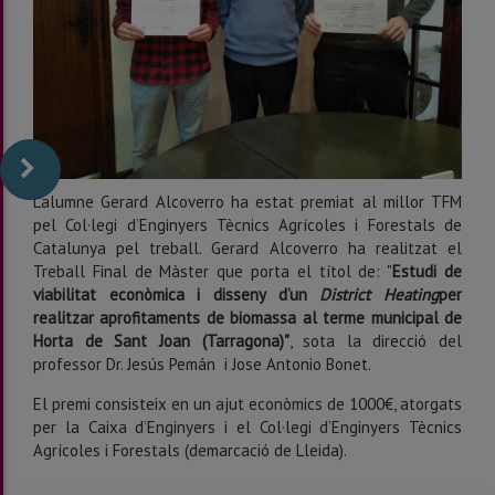
L'alumne Gerard Alcoverro ha estat premiat al millor TFM
pel Col·legi d’Enginyers Tècnics Agrícoles i Forestals de
Catalunya pel treball. Gerard Alcoverro ha realitzat el
Treball Final de Màster que porta el títol de: "
Estudi de
viabilitat econòmica i disseny d’un
District Heating
per
realitzar aprofitaments de biomassa al terme municipal de
Horta de Sant Joan (Tarragona)"
, sota la direcció del
professor Dr. Jesús Pemán i Jose Antonio Bonet.
El premi consisteix en un ajut econòmics de 1000€, atorgats
per la Caixa d’Enginyers i el Col·legi d’Enginyers Tècnics
Agrícoles i Forestals (demarcació de Lleida).