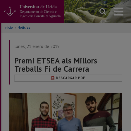
Ir
Universitat de Lleida
al
Departamento de Ciencia e
contenido
Ingeniería Forestal y Agrícola
principal
de
Inicio
/
Noticias
la
página
lunes, 21 enero de 2019
Premi ETSEA als Millors
Treballs Fi de Carrera
DESCARGAR PDF