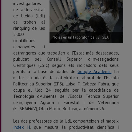
investigadores
de la Universitat
de Lleida (UdL)
es troben al
rànquing de les
5.000
Noies en un laboratori de l'ETSEA
científiques
espanyoles i
estrangeres que treballen a l'Estat més destacades,
publicat pel Consell Superior d'Investigacions
Científiques (CSIC) segons els indicadors dels seus
perfils a la base de dades de
Google Acadèmic
. La
millor situada és la catedràtica laboral de l'Escola
Politècnica Superior (EPS), Luisa F. Cabeza Fabra, que
ocupa el lloc 24; seguida per la catedràtica de
Tecnologia d'Aliments de l'Escola Tècnica Superior
d'Enginyeria Agrària i Forestal i de Veterinària
(ETSEAiFidV), Olga Martín Belloso, al número 26.
Les dos professores de la UdL comparteixen el mateix
índex H
, que mesura la productivitat científica i