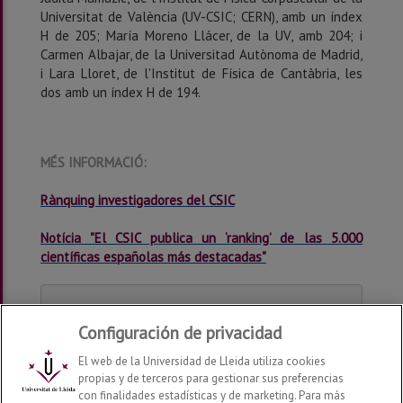
Universitat de València (UV-CSIC; CERN), amb un índex
H de 205; María Moreno Llácer, de la UV, amb 204; i
Carmen Albajar, de la Universitad Autònoma de Madrid,
i Lara Lloret, de l'Institut de Física de Cantàbria, les
dos amb un índex H de 194.
MÉS INFORMACIÓ:
Rànquing investigadores del CSIC
Notícia "El CSIC publica un ‘ranking’ de las 5.000
científicas españolas más destacadas"
Configuración de privacidad
El web de la Universidad de Lleida utiliza cookies
propias y de terceros para gestionar sus preferencias
con finalidades estadísticas y de marketing. Para más