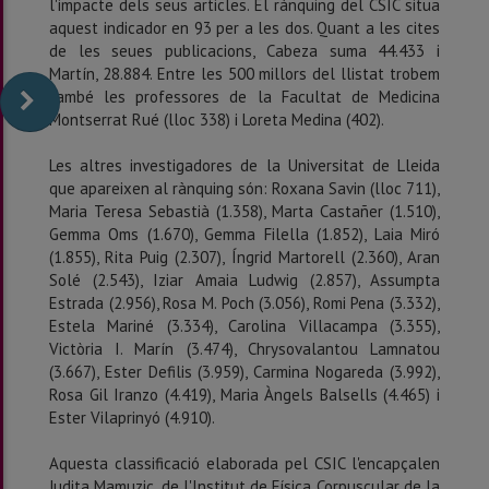
l'impacte dels seus articles. El rànquing del CSIC situa
aquest indicador en 93 per a les dos. Quant a les cites
de les seues publicacions, Cabeza suma 44.433 i
Martín, 28.884. Entre les 500 millors del llistat trobem
també les professores de la Facultat de Medicina
Montserrat Rué (lloc 338) i Loreta Medina (402).
Les altres investigadores de la Universitat de Lleida
que apareixen al rànquing són: Roxana Savin (lloc 711),
Maria Teresa Sebastià (1.358), Marta Castañer (1.510),
Gemma Oms (1.670), Gemma Filella (1.852), Laia Miró
(1.855), Rita Puig (2.307), Íngrid Martorell (2.360), Aran
Solé (2.543), Iziar Amaia Ludwig (2.857), Assumpta
Estrada (2.956), Rosa M. Poch (3.056), Romi Pena (3.332),
Estela Mariné (3.334), Carolina Villacampa (3.355),
Victòria I. Marín (3.474), Chrysovalantou Lamnatou
(3.667), Ester Defilis (3.959), Carmina Nogareda (3.992),
Rosa Gil Iranzo (4.419), Maria Àngels Balsells (4.465) i
Ester Vilaprinyó (4.910).
Aquesta classificació elaborada pel CSIC l'encapçalen
Judita Mamuzic, de l'Institut de Física Corpuscular de la