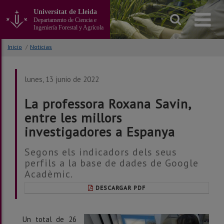
Ir
Universitat de Lleida
al
Departamento de Ciencia e
contenido
Ingeniería Forestal y Agrícola
principal
de
Inicio
/
Noticias
la
página
lunes, 13 junio de 2022
La professora Roxana Savin,
entre les millors
investigadores a Espanya
Segons els indicadors dels seus
perfils a la base de dades de Google
Acadèmic.
DESCARGAR PDF
Un total de 26