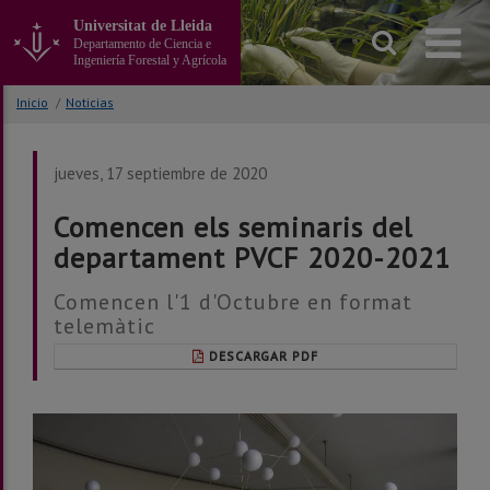
Ir
Universitat de Lleida
al
Departamento de Ciencia e
contenido
Ingeniería Forestal y Agrícola
principal
de
Inicio
/
Noticias
la
página
jueves, 17 septiembre de 2020
Comencen els seminaris del
departament PVCF 2020-2021
Comencen l'1 d'Octubre en format
telemàtic
DESCARGAR PDF