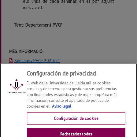
els links de cada seminari en el pdf adjunt
més avall.
Text: Departament PVCF
MÉS INFORMACIÓ:
Seminaris PVCF 2020/21
Configuración de privacidad
El web de la Universidad de Lleida utiliza cookies
propias y de terceros para gestionar sus preferencias
con finalidades estadísticas y de marketing. Para más
información, consulte el apartado de política de
cookies en el
Aviso legal
Departamento de Ciencia e Ingeniería Forestal y Agrícola
2026
© | Telf: +34 973 702 524
Configuración de cookies
Contactar
Rechazarlas todas