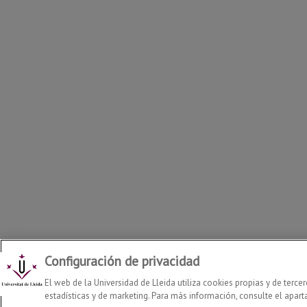
Configuración de privacidad
Departamento de Ciencia e Ingeniería Forestal y Agrícola
2026
El web de la Universidad de Lleida utiliza cookies propias y de terce
estadísticas y de marketing. Para más información, consulte el apart