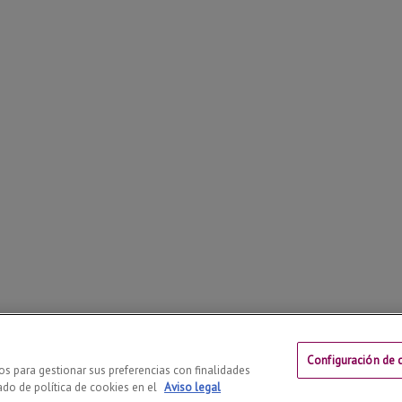
Configuración de 
© | Telf: +34 973 702 524
ros para gestionar sus preferencias con finalidades
ado de política de cookies en el
Aviso legal