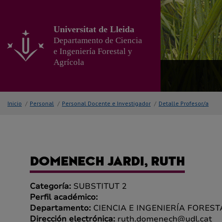
Ir
al
contenido
Universitat de Lleida
principal
Departamento de Ciencia
de
e Ingeniería Forestal y
la
Agrícola
página
Inicio
/
Personal
/
Personal Docente e Investigador
/
Detalle Profesor/a